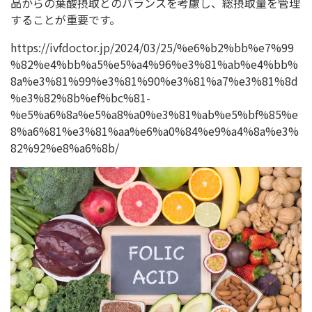
品からの葉酸摂取とのバランスを考慮し、総摂取量を管理
することが重要です。
https://ivfdoctor.jp/2024/03/25/%e6%b2%bb%e7%99
%82%e4%bb%a5%e5%a4%96%e3%81%ab%e4%bb%
8a%e3%81%99%e3%81%90%e3%81%a7%e3%81%8d
%e3%82%8b%ef%bc%81-
%e5%a6%8a%e5%a8%a0%e3%81%ab%e5%bf%85%e
8%a6%81%e3%81%aa%e6%a0%84%e9%a4%8a%e3%
82%92%e8%a6%8b/