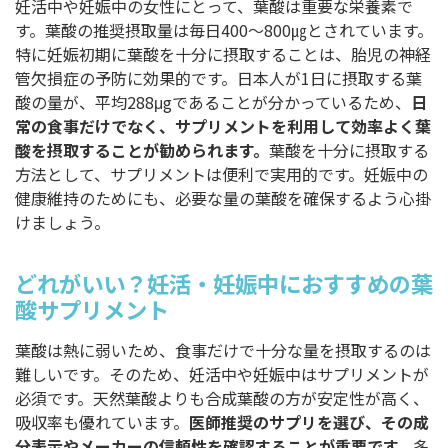
妊活中や妊娠中の女性にとって、葉酸は重要な栄養素で
す。葉酸の推奨摂取量は毎日400～800㎍とされています。
特に妊娠初期に葉酸を十分に摂取することは、胎児の神経
管欠損症の予防に効果的です。日本人が1日に摂取する葉
酸の量が、平均288μgであることが分かっているため、
日
常の食事だけでなく、サプリメントを利用して効率よく葉
酸を摂取することが勧められます。
葉酸を十分に摂取する
方法として、サプリメントは便利で実用的です。妊娠中の
健康維持のためにも、必要な量の葉酸を確保するよう心掛
けましょう。
どれがいい？妊活・妊娠中におすすめの葉
酸サプリメント
葉酸は熱に弱いため、食事だけで十分な量を摂取するのは
難しいです。そのため、妊活中や妊娠中はサプリメントが
必須です。天然葉酸よりも合成葉酸の方が安定性が高く、
吸収率も優れています。
医師推奨のサプリを選び、その成
分表示やメーカーの信頼性を確認することが重要です。
多