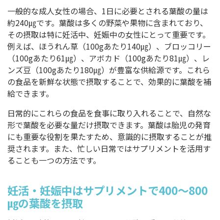
一般的な成人女性の場合、1日に必要とされる葉酸の量は
約240㎍です。葉酸は多くの野菜や果物に含まれており、
その摂取は特に妊活中、妊娠中の女性にとって重要です。
例えば、ほうれん草（100gあたり140㎍）、ブロッコリー
（100gあたり61㎍）、アボカド（100gあたり81㎍）、レ
ンズ豆（100gあたり180㎍）が豊富な供給源です。これら
の食品を新鮮な状態で摂取することで、効果的に葉酸を補
給できます。
日常的にこれらの食品を食事に取り入れることで、自然な
形で葉酸を必要な量だけ摂取できます。葉酸は胎児の発育
にも重要な役割を果たすため、意識的に摂取することが推
奨されます。また、忙しい日常ではサプリメントを活用す
ることも一つの方法です。
妊活・妊娠中はサプリメントで400～800
㎍の葉酸を摂取