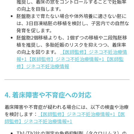
推奨し、着床の窓をコントロールすることで妊娠率
の向上を目指します。
胚盤胞まで育たない場合や体外培養に適さない胚に
は、3日目凍結胚の移植を検討し、子宮内での自然な
発育を促します。
胚盤胞2個移植よりも、1個ずつの移植や二段階胚移
植を推奨し、多胎妊娠のリスクを抑えつつ、着床率
の向上を図ります。
【医師監修】ジネコ不妊治療情
報+1【医師監修】ジネコ不妊治療情報+1
【医師監
修】ジネコ不妊治療情報
4.
着床障害や不育症への対応
着床障害や不育症が疑われる場合には、以下の検査や治療
を検討します：
【医師監修】ジネコ不妊治療情報+1【医
師監修】ジネコ不妊治療情報+1
Th1/Th2比の測定や免疫抑制剤（タクロリムス）の