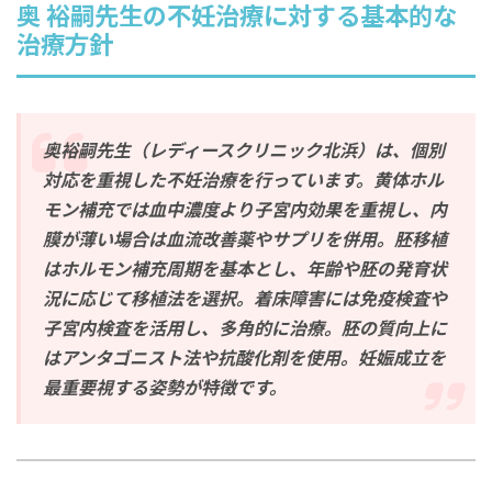
奥 裕嗣先生の不妊治療に対する基本的な
治療方針
奥裕嗣先生（レディースクリニック北浜）は、個別
対応を重視した不妊治療を行っています。黄体ホル
モン補充では血中濃度より子宮内効果を重視し、内
膜が薄い場合は血流改善薬やサプリを併用。胚移植
はホルモン補充周期を基本とし、年齢や胚の発育状
況に応じて移植法を選択。着床障害には免疫検査や
子宮内検査を活用し、多角的に治療。胚の質向上に
はアンタゴニスト法や抗酸化剤を使用。妊娠成立を
最重要視する姿勢が特徴です。