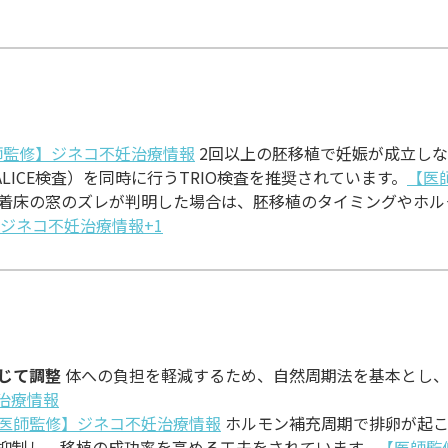
師監修】ジネコ不妊治療情報
2回以上の胚移植で妊娠が成立しな
LICE検査）を同時に行うTRIO検査を推奨されています。
【医
で着床の窓のズレが判明した場合は、胚移植のタイミングやホ
ジネコ不妊治療情報+1
じて調整
体への負担を軽減するため、自然周期法を基本とし、
治療情報
医師監修】ジネコ不妊治療情報
ホルモン補充周期で排卵が起こ
抑制し、移植の成功率を高める工夫をされています。
【医師監