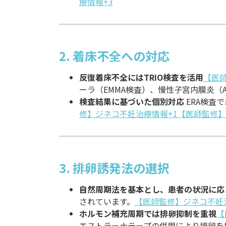
療情報+3
2. 着床不全への対応
反復着床不全にはTRIO検査を活用
【医
ーラ（EMMA検査）、慢性子宮内膜炎（A
検査結果に基づいた個別対応
ERA検査
修】ジネコ不妊治療情報+1【医師監修】
3. 排卵誘発法の選択
自然周期法を基本とし、患者の状況に応
されています。
【医師監修】ジネコ不妊
ホルモン補充周期では排卵抑制を重視
【
エストラーナテープの併用により排卵を