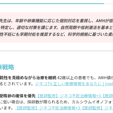
先生は、年齢や卵巣機能に応じた個別対応を重視し、AMHが
因を特定し、適切な対策を講じます。自然周期や低刺激法を基本
性不妊にも早期対処を推奨するなど、科学的根拠に基づいた柔
療戦略
可能性を見極めながら治療を継続
42歳以上の患者でも、AMH
るとされています。
ジネコTV 正しい医療情報をあなたに | jin
受精卵の確保を優先
【医師監修】ジネコ不妊治療情報+3【医
極端に低い場合は、採卵数が限られるため、カルシウムイオノフ
います。
【医師監修】ジネコ不妊治療情報+3【医師監修】ジネ