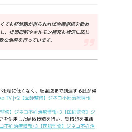
低くても胚盤胞が得られれば治療継続を勧め
とし、排卵抑制やホルモン補充も状況に応じ
軟な治療を行っています。
値が極端に低くなく、胚盤胞まで到達する胚が得
eko TV |+2【医師監修】ジネコ不妊治療情報
師監修】ジネコ不妊治療情報+3【医師監修】ジ
ォアを併用した顕微授精を行い、受精卵を凍結
コ不妊治療情報+3【医師監修】ジネコ不妊治