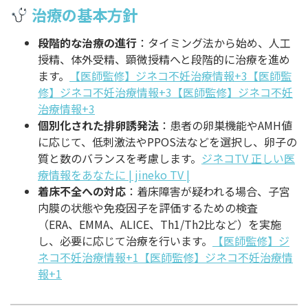
治療の基本方針
段階的な治療の進行
：タイミング法から始め、人工
授精、体外受精、顕微授精へと段階的に治療を進め
ます。
【医師監修】ジネコ不妊治療情報+3【医師監
修】ジネコ不妊治療情報+3【医師監修】ジネコ不妊
治療情報+3
個別化された排卵誘発法
：患者の卵巣機能やAMH値
に応じて、低刺激法やPPOS法などを選択し、卵子の
質と数のバランスを考慮します。
ジネコTV 正しい医
療情報をあなたに | jineko TV |
着床不全への対応
：着床障害が疑われる場合、子宮
内膜の状態や免疫因子を評価するための検査
（ERA、EMMA、ALICE、Th1/Th2比など）を実施
し、必要に応じて治療を行います。
【医師監修】ジ
ネコ不妊治療情報+1【医師監修】ジネコ不妊治療情
報+1