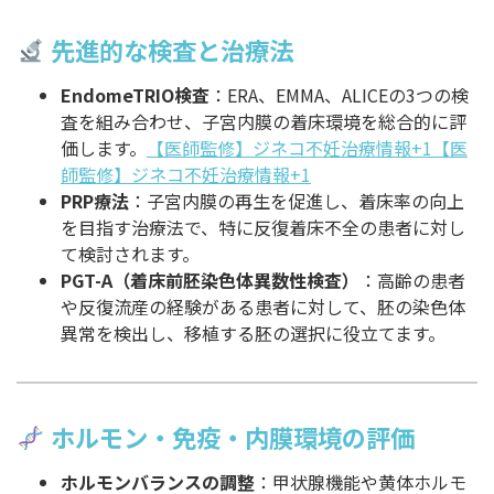
先進的な検査と治療法
EndomeTRIO検査
：ERA、EMMA、ALICEの3つの検
査を組み合わせ、子宮内膜の着床環境を総合的に評
価します。
【医師監修】ジネコ不妊治療情報+1【医
師監修】ジネコ不妊治療情報+1
PRP療法
：子宮内膜の再生を促進し、着床率の向上
を目指す治療法で、特に反復着床不全の患者に対し
て検討されます。
PGT-A（着床前胚染色体異数性検査）
：高齢の患者
や反復流産の経験がある患者に対して、胚の染色体
異常を検出し、移植する胚の選択に役立てます。
ホルモン・免疫・内膜環境の評価
ホルモンバランスの調整
：甲状腺機能や黄体ホルモ