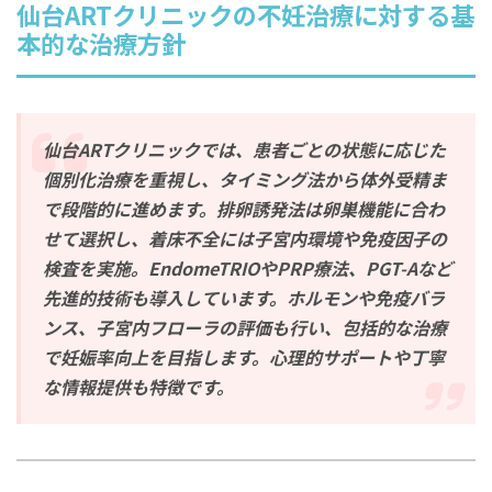
仙台ARTクリニックの不妊治療に対する基
本的な治療方針
仙台ARTクリニックでは、患者ごとの状態に応じた
個別化治療を重視し、タイミング法から体外受精ま
で段階的に進めます。排卵誘発法は卵巣機能に合わ
せて選択し、着床不全には子宮内環境や免疫因子の
検査を実施。EndomeTRIOやPRP療法、PGT-Aなど
先進的技術も導入しています。ホルモンや免疫バラ
ンス、子宮内フローラの評価も行い、包括的な治療
で妊娠率向上を目指します。心理的サポートや丁寧
な情報提供も特徴です。