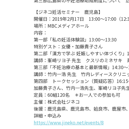
第三部広島県の不妊治療助成制度について 広
【ジネコ妊活セミナー 鹿児島】
開催日：2019年2月17日 13:00～17:00（12
場所：MBCメディアホール
内容：
第一部「私の妊活体験談」13:00〜13:30
特別ゲスト：女優・加藤貴子さん
第二部「漢方で学ぶ 妊娠しやすい体づくり」13:4
講師：峯崎リヨ子 先生 クスリのミネサキ 
第三部「不妊治療の基本と最新情報」14:30〜16
講師：竹内一浩 先生 竹内レディースクリニ
第四部 トークセッション（質疑応答）16:15〜
加藤貴子さん、竹内一浩先生、峯崎リヨ子先
定員：60組120名 ＊お一人での参加も可
主催：株式会社ジネコ
後援：鹿児島県、鹿児島市、姶良市、鹿屋市、
詳細・申込み
https://www.jineko.net/events/8