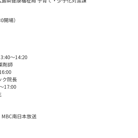
島県健康福祉局 子育て・少子化対策課
:30開場）
0〜14:20
薬剤師
:00
ック院長
17:00
生
MBC南日本放送