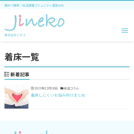
無料で簡単！妊活情報コミュニティ運営会社
Me
株式会社ジネコ
着床一覧
新着記事
2023年12月18日
妊活コラム
着床しにくいお悩み向けまとめ