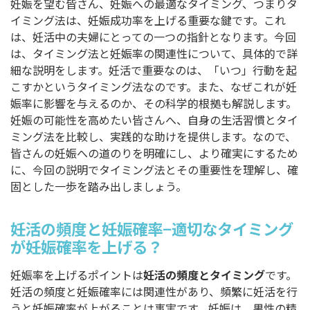
妊娠を望む皆さん、妊娠への最適なタイミング、つまりタ
イミング法は、妊娠成功率を上げる重要な鍵です。これ
は、妊活中の夫婦にとっての一つの指針となります。今回
は、タイミング法と妊娠率の関連性について、具体的で詳
細な説明をします。妊活で重要なのは、「いつ」行動を起
こすかというタイミング法なのです。また、なぜこれが妊
娠率に影響を与えるのか、その科学的根拠も解説します。
妊娠の可能性を高めたい皆さんへ、自身の生活習慣とタイ
ミング法を比較し、実践的な助けを提供します。なので、
皆さんの妊娠への道のりを明確にし、より確実にするため
に、今回の説明でタイミング法とその重要性を理解し、確
固とした一歩を踏み出しましょう。
妊活の頻度と妊娠確率−適切なタイミング
が妊娠確率を上げる？
妊娠率を上げるポイントは
妊活の頻度とタイミング
です。
妊活の頻度と妊娠確率には関連性があり、頻繁に妊活を行
うと妊娠確率が上がることは事実です。妊娠は、男性の精