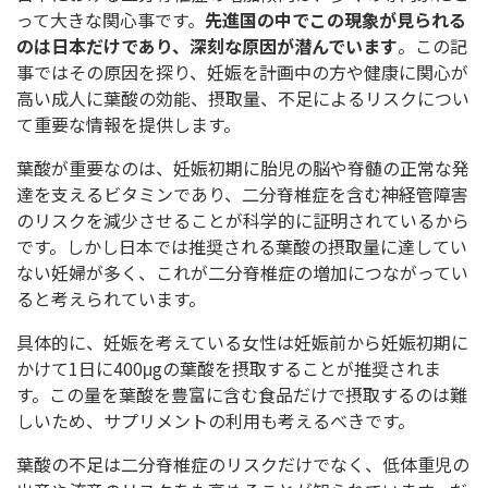
って大きな関心事です。
先進国の中でこの現象が見られる
のは日本だけであり、深刻な原因が潜んでいます
。この記
事ではその原因を探り、妊娠を計画中の方や健康に関心が
高い成人に葉酸の効能、摂取量、不足によるリスクについ
て重要な情報を提供します。
葉酸が重要なのは、妊娠初期に胎児の脳や脊髄の正常な発
達を支えるビタミンであり、二分脊椎症を含む神経管障害
のリスクを減少させることが科学的に証明されているから
です。しかし日本では推奨される葉酸の摂取量に達してい
ない妊婦が多く、これが二分脊椎症の増加につながってい
ると考えられています。
具体的に、妊娠を考えている女性は妊娠前から妊娠初期に
かけて1日に400μgの葉酸を摂取することが推奨されま
す。この量を葉酸を豊富に含む食品だけで摂取するのは難
しいため、サプリメントの利用も考えるべきです。
葉酸の不足は二分脊椎症のリスクだけでなく、低体重児の