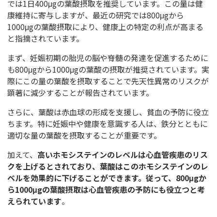
では1日400μgの葉酸摂取を推奨しています。この量は健
康維持に寄与しますが、最近の研究では800μgから
1000μgの葉酸摂取により、健康上の特定の利点が高まる
と指摘されています。
まず、妊娠初期の胎児の脳や脊髄の発達を促進するために
も800μgから1000μgの葉酸の摂取が推奨されています。実
際にこの量の葉酸を摂取することで先天性異常のリスクが
顕著に減少することが報告されています。
さらに、葉酸は赤血球の形成を支援し、貧血の予防に役立
ちます。特に妊娠中や健康を意識する人は、鉄分とともに
適切な量の葉酸を摂取することが重要です。
加えて、
高いホモシステインのレベルは心血管疾患のリス
クを上げるとされており、葉酸はこのホモシステインのレ
ベルを効果的に下げることができます。従って、800μgか
ら1000μgの葉酸摂取は心血管疾患の予防にも役立つと考
えられています
。